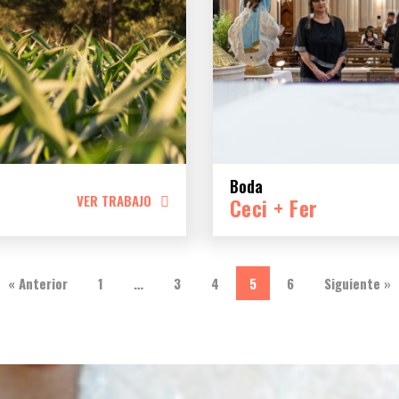
Boda
VER TRABAJO
Ceci + Fer
« Anterior
1
…
3
4
5
6
Siguiente »