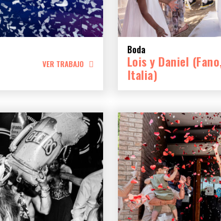
Boda
Lois y Daniel (Fano
VER TRABAJO
Italia)