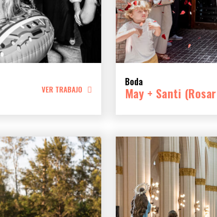
Boda
VER TRABAJO
May + Santi (Rosar