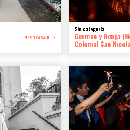
Sin categoría
German y Benja (H
VER TRABAJO
Colonial San Nicol