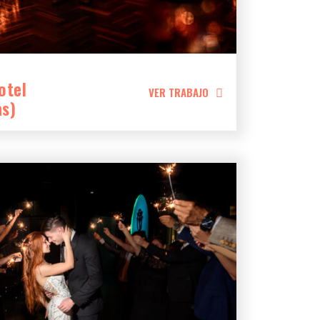
otel
VER TRABAJO
as)