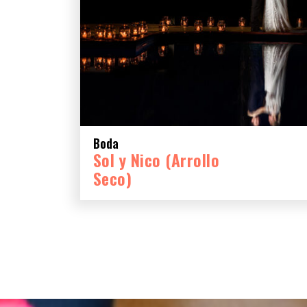
Boda
Sol y Nico (Arrollo
Seco)