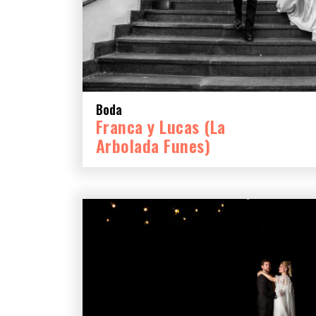
Boda
Franca y Lucas (La
Arbolada Funes)