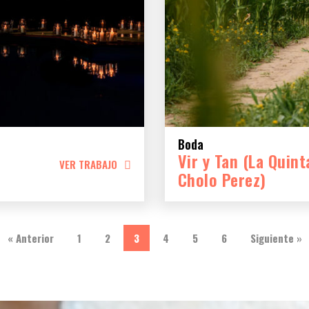
Boda
Vir y Tan (La Quint
VER TRABAJO
Cholo Perez)
« Anterior
1
2
3
4
5
6
Siguiente »