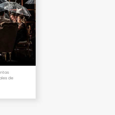
intas
ales de